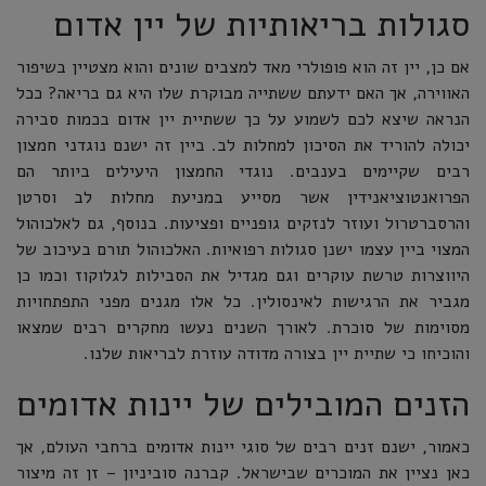
סגולות בריאותיות של יין אדום
אם כן, יין זה הוא פופולרי מאד למצבים שונים והוא מצטיין בשיפור
האווירה, אך האם ידעתם ששתייה מבוקרת שלו היא גם בריאה? ככל
הנראה שיצא לכם לשמוע על כך ששתיית יין אדום בכמות סבירה
יכולה להוריד את הסיכון למחלות לב. ביין זה ישנם נוגדני חמצון
רבים שקיימים בענבים. נוגדי החמצון היעילים ביותר הם
הפרואנטוציאנידין אשר מסייע במניעת מחלות לב וסרטן
והרסברטרול ועוזר לנזקים גופניים ופציעות. בנוסף, גם לאלכוהול
המצוי ביין עצמו ישנן סגולות רפואיות. האלכוהול תורם בעיכוב של
היווצרות טרשת עוקרים וגם מגדיל את הסבילות לגלוקוז וכמו כן
מגביר את הרגישות לאינסולין. כל אלו מגנים מפני התפתחויות
מסוימות של סוכרת. לאורך השנים נעשו מחקרים רבים שמצאו
והוכיחו כי שתיית יין בצורה מדודה עוזרת לבריאות שלנו.
הזנים המובילים של יינות אדומים
כאמור, ישנם זנים רבים של סוגי יינות אדומים ברחבי העולם, אך
כאן נציין את המוכרים שבישראל. קברנה סוביניון – זן זה מיצור