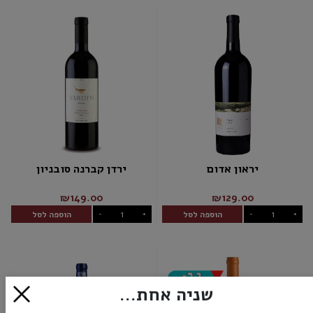
יראון אדום
ירדן קברנה סובניון
₪149.00
₪129.00
הוספה לסל
הוספה לסל
-
+
-
+
שניה אחת...