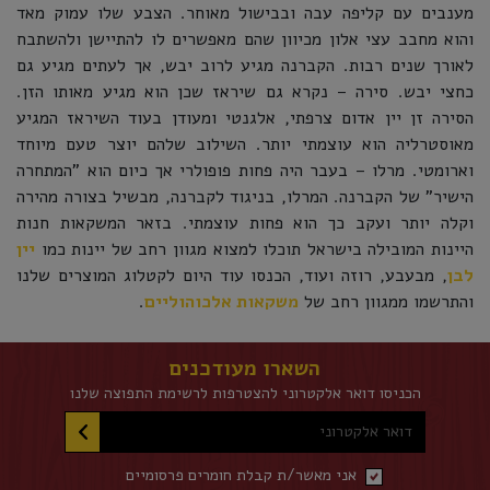
מענבים עם קליפה עבה ובבישול מאוחר. הצבע שלו עמוק מאד
והוא מחבב עצי אלון מכיוון שהם מאפשרים לו להתיישן ולהשתבח
לאורך שנים רבות. הקברנה מגיע לרוב יבש, אך לעתים מגיע גם
כחצי יבש. סירה – נקרא גם שיראז שכן הוא מגיע מאותו הזן.
הסירה זן יין אדום צרפתי, אלגנטי ומעודן בעוד השיראז המגיע
מאוסטרליה הוא עוצמתי יותר. השילוב שלהם יוצר טעם מיוחד
וארומטי. מרלו – בעבר היה פחות פופולרי אך כיום הוא "המתחרה
הישיר" של הקברנה. המרלו, בניגוד לקברנה, מבשיל בצורה מהירה
וקלה יותר ועקב כך הוא פחות עוצמתי. בזאר המשקאות חנות
היינות המובילה בישראל תוכלו למצוא מגוון רחב של יינות כמו
יין
לבן
, מבעבע, רוזה ועוד, הכנסו עוד היום לקטלוג המוצרים שלנו
והתרשמו ממגוון רחב של
משקאות אלכוהוליים
.
השארו מעודכנים
הכניסו דואר אלקטרוני להצטרפות לרשימת התפוצה שלנו
דואר אלקטרוני
אני מאשר/ת קבלת חומרים פרסומיים