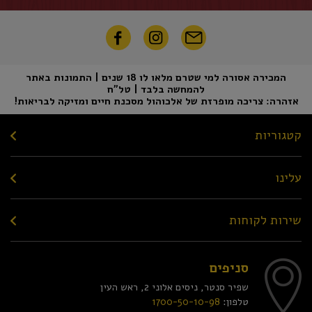
המכירה אסורה למי שטרם מלאו לו 18 שנים | התמונות באתר
להמחשה בלבד | טל"ח
אזהרה: צריכה מופרזת של אלכוהול מסכנת חיים ומזיקה לבריאות!
קטגוריות
עלינו
שירות לקוחות
סניפים
שפיר סנטר, ניסים אלוני 2, ראש העין
טלפון:
1700-50-10-98