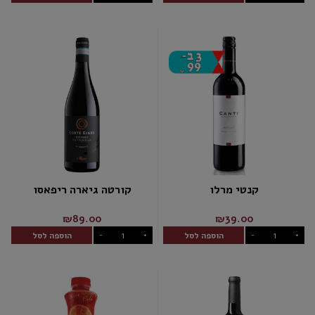
קנטי מרלו
קורטה גיארה ריפאסו
₪89.00
₪39.00
הוספה לסל
הוספה לסל
-
+
-
+