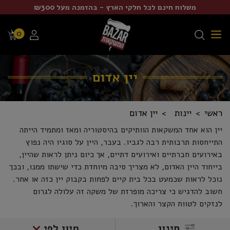
משלוח חינם לכל חלקי הארץ - בהזמנה מעל ₪300
0
יין אדום
ראשי
יינות
יין אדום
יין הוא אחד המשקאות הוותיקים בהיסטוריה ומאז ומתמיד הייתה
התייחסות תרבותית רבה לגביו. בעבר, היין על סוגיו היה נפוץ
באירועים חברתיים ואירועים דתיים, אך כיום ניתן לראות שהיין,
בייחוד היין האדום, לא מצריך סיבה מיוחדת כדי שישתו ממנו, ובכך
נוכל לראות שכמעט בכל בית קיים לפחות בקבוק יין כזה או אחר.
חשוב להדגיש כי צריכה מופרזת של משקה זה עלולה לגרום
לנזקים לטווח הקצר והארוך.
סינון
מיון לפי