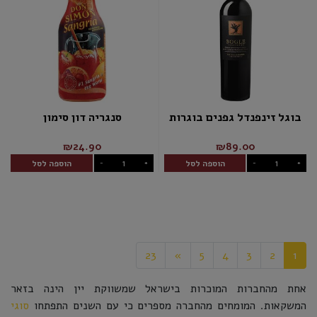
בוגל זינפנדל גפנים בוגרות
סנגריה דון סימון
₪24.90
₪89.00
הוספה לסל
הוספה לסל
-
+
-
+
23
»
5
4
3
2
1
אחת מהחברות המוכרות בישראל שמשווקת יין הינה בזאר
המשקאות. המומחים מהחברה מספרים כי עם השנים התפתחו
סוגי