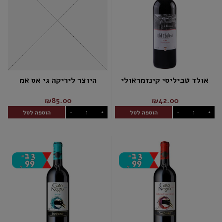
אולד טביליסי קינזמראולי
היוצר ליריקה גי אס אמ
₪85.00
₪42.00
הוספה לסל
הוספה לסל
-
+
-
+