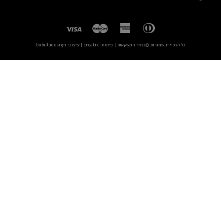
כל הזכויות שמורות ©בזאר המשקאות | פיתוח:
creatix
| עיצוב:
bubuludesign