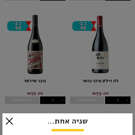
לה וילט פינו נואר
גונו שיראז
₪55.00
₪59.00
אזל מהמלאי
אזל מהמלאי
-
+
-
+
שניה אחת...