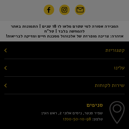
המכירה אסורה למי שטרם מלאו לו 18 שנים | התמונות באתר
להמחשה בלבד | טל"ח
אזהרה: צריכה מופרזת של אלכוהול מסכנת חיים ומזיקה לבריאות!
קטגוריות
עלינו
שירות לקוחות
סניפים
שפיר סנטר, ניסים אלוני 2, ראש העין
טלפון:
1700-50-10-98