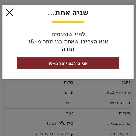
₪439.00
שניה אחת...
הוסף לסל
לפני שנכנסים
אנא הצהירו שאתם בני יותר מ-18
תודה
מק”ט:
7290013624826
מידע נוסף
אספקה ומשלוחים
מדיניות החזרות
אני בן\בת יותר מ-18
ארץ יצור:
ישראל
יקב:
צרעה
סוג יין - צבע:
אדום
מידת יובש:
יבש
כשרות:
כשר
גודל בקבוק:
750 מ"ל (רגיל)
זני ענבים:
קברנה סוביניון וסירה