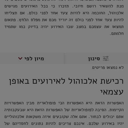
מנת להשאיר רושם חיובי. תזכרו כי בכל האירועים מגישים
אלכוהול, החוכמה היא להיות צעד אחד לפני כולם. אם תצליחו
להיות צעד אחד לפני כולם זה יוריד מכם את מפלס הלחץ. פתאום
תמצאו את עצמכם במצב שבו האירוע יהיה בדיוק כמו שתמיד
חלמתם.
סינון
מיון לפי
לא נמצאו פריטים
רכישת אלכוהול לאירועים באופן
עצמאי
האפשרות הזאת היא האפשרות הכי פופולארית מבין האפשרויות
הקיימות. הסיבה לפופולאריות של האפשרות הזאת היא שבעקבותיה
אתם יכולים לבחור. אתם אלה שקובעים איזה משקאות אלכוהוליים
יהיו באירוע שלכם. אינכם צריכים להיות נתונים לחסדיהם של