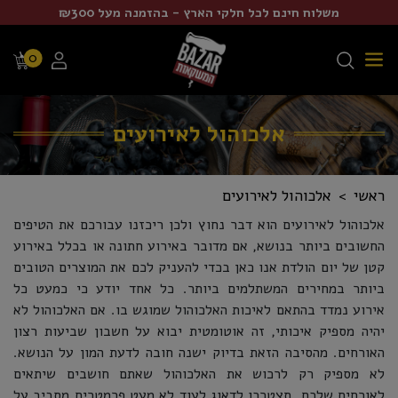
משלוח חינם לכל חלקי הארץ - בהזמנה מעל ₪300
0
אלכוהול לאירועים
ראשי
אלכוהול לאירועים
אלכוהול לאירועים הוא דבר נחוץ ולכן ריכזנו עבורכם את הטיפים
החשובים ביותר בנושא, אם מדובר באירוע חתונה או בכלל באירוע
קטן של יום הולדת אנו כאן בכדי להעניק לכם את המוצרים הטובים
ביותר במחירים המשתלמים ביותר. כל אחד יודע כי כמעט כל
אירוע נמדד בהתאם לאיכות האלכוהול שמוגש בו. אם האלכוהול לא
יהיה מספיק איכותי, זה אוטומטית יבוא על חשבון שביעות רצון
האורחים. מהסיבה הזאת בדיוק ישנה חובה לדעת המון על הנושא.
לא מספיק רק לרכוש את האלכוהול שאתם חושבים שיתאים
לאורחים שלכם. תצטרכו לדאוג לעוד לא מעט פרמטרים מסביב על