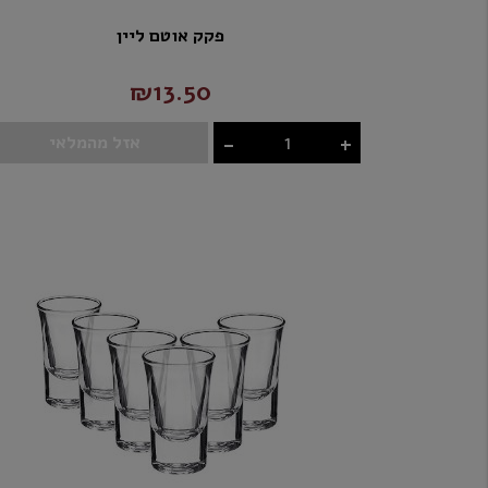
פקק אוטם ליין
₪13.50
-
+
אזל מהמלאי