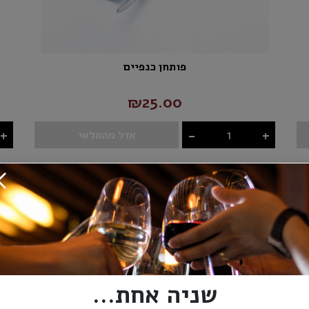
פותחן כנפיים
₪25.00
+
-
+
אזל מהמלאי
שניה אחת...