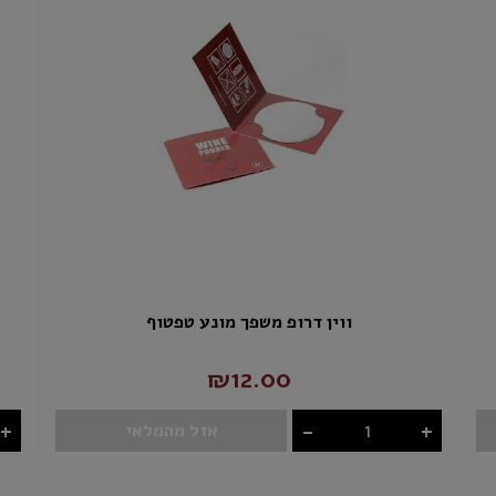
ווין דרופ משפך מונע טפטוף
₪12.00
+
-
+
אזל מהמלאי