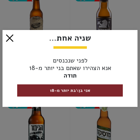
שניה אחת...
שפירא לאגר
עמק האלה בלונד
לפני שנכנסים
₪14.00
₪14.00
אנא הצהירו שאתם בני יותר מ-18
הוספה לסל
הוספה לסל
תודה
-
+
-
+
אני בן\בת יותר מ-18