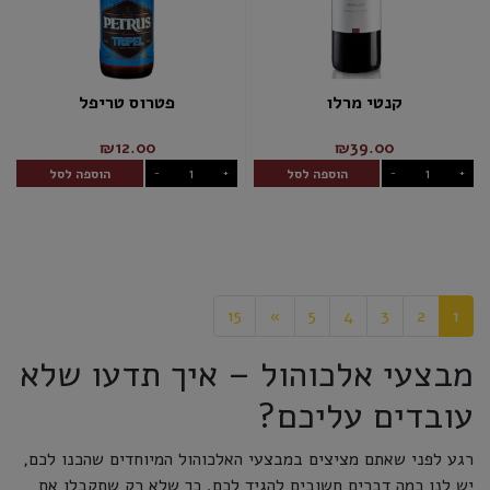
קנטי מרלו
פטרוס טריפל
₪12.00
₪39.00
הוספה לסל
הוספה לסל
-
+
-
+
15
»
5
4
3
2
1
מבצעי אלכוהול – איך תדעו שלא
עובדים עליכם?
רגע לפני שאתם מציצים במבצעי האלכוהול המיוחדים שהכנו לכם,
יש לנו כמה דברים חשובים להגיד לכם. כך שלא רק שתקבלו את