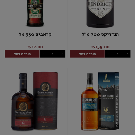
הנדריקס 700 מ"ל
קראביס 330 מל
₪12.00
₪159.00
הוספה לסל
הוספה לסל
-
+
-
+