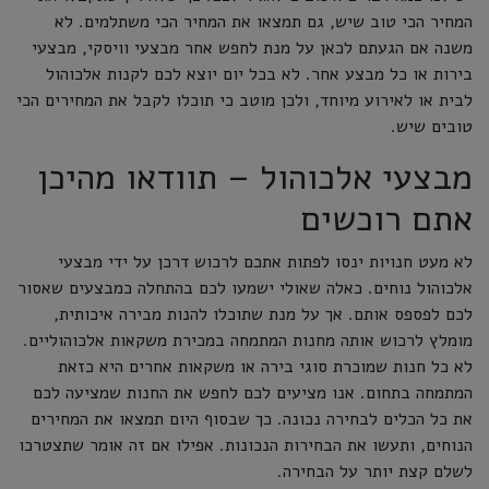
המחיר הכי טוב שיש, גם תמצאו את המחיר הכי משתלמים. לא
משנה אם הגעתם לכאן על מנת לחפש אחר מבצעי וויסקי, מבצעי
בירות או כל מבצע אחר. לא בכל יום יוצא לכם לקנות אלכוהול
לבית או לאירוע מיוחד, ולכן מוטב כי תוכלו לקבל את המחירים הכי
טובים שיש.
מבצעי אלכוהול – תוודאו מהיכן
אתם רוכשים
לא מעט חנויות ינסו לפתות אתכם לרכוש דרכן על ידי מבצעי
אלכוהול נוחים. כאלה שאולי ישמעו לכם בהתחלה כמבצעים שאסור
לכם לפספס אותם. אך על מנת שתוכלו להנות מבירה איכותית,
מומלץ לרכוש אותה מחנות המתמחה במכירת משקאות אלכוהוליים.
לא כל חנות שמוכרת סוגי בירה או משקאות אחרים היא כזאת
המתמחה בתחום. אנו מציעים לכם לחפש את החנות שמציעה לכם
את כל הכלים לבחירה נכונה. כך שבסוף היום תמצאו את המחירים
הנוחים, ותעשו את הבחירות הנכונות. אפילו אם זה אומר שתצטרכו
לשלם קצת יותר על הבחירה.