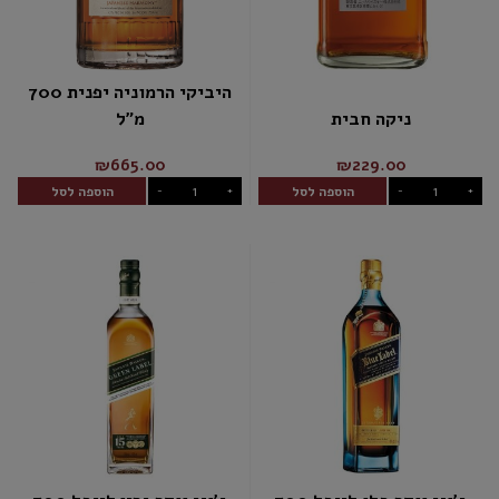
היביקי הרמוניה יפנית 700
ניקה חבית
מ"ל
₪665.00
₪229.00
הוספה לסל
הוספה לסל
-
+
-
+