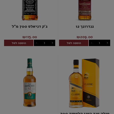
גנדרונך 12
ג'ק דניאלס 700 מ"ל
₪115.00
₪209.00
הוספה לסל
הוספה לסל
-
+
-
+
מילק אנד האני קלאסיק 700