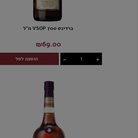
ברדינט VSOP 700 מ"ל
₪69.00
-
+
הוספה לסל