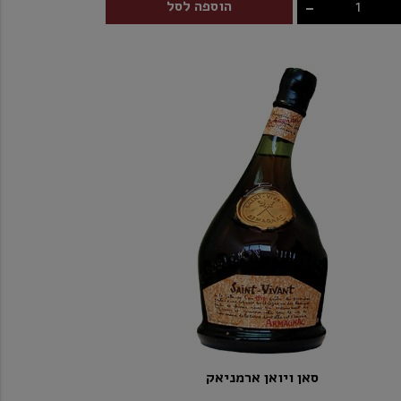
-
הוספה לסל
סאן ויואן ארמניאק