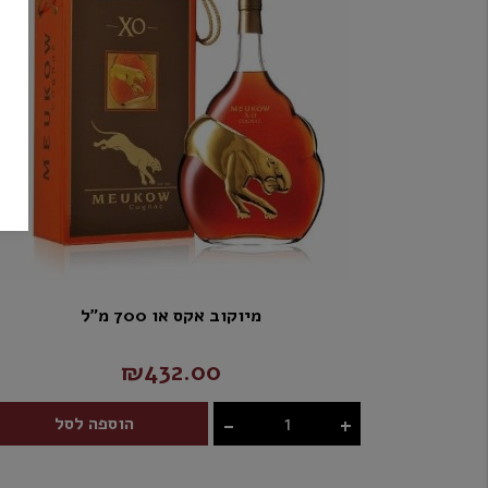
מיוקוב אקס או 700 מ"ל
₪432.00
-
+
הוספה לסל