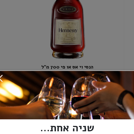
הנסי וי אס או פי 700 מ"ל
₪265.00
+
-
+
הוספה לסל
שניה אחת...