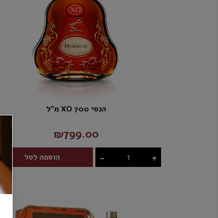
הנסי XO 700 מ"ל
₪799.00
-
+
הוספה לסל