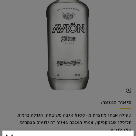
תיאור המוצר:
טקילה אביון מיוצרת מ-%100 אגבה משובחת, הגדלה ברמות
חליסקו שבמקסיקו, צמחי האגבה באזור זה ידועים כצמחים
הצג עוד
הנחשקים ביותר לייצור טקילה, הודות לתכולת המינרלים הגבוהה