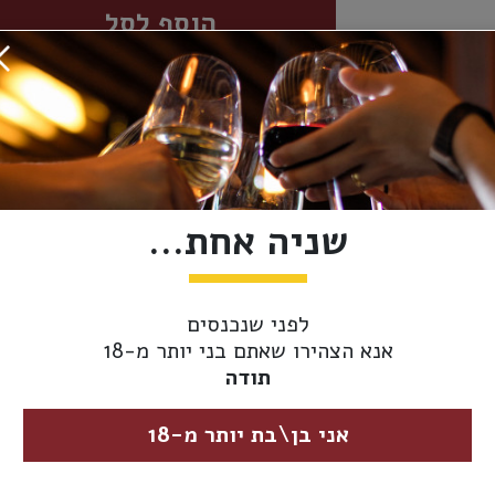
הוסף לסל
מידע נוסף
אספקה ומשלוחים
ארץ יצור:
איטליה
יקב:
סרטורי
שניה אחת...
סוג יין -
אדום
צבע:
לפני שנכנסים
אנא הצהירו שאתם בני יותר מ-18
מידת יובש:
חצי יבש
תודה
כשרות:
ללא
אני בן\בת יותר מ-18
גודל בקבוק:
750 מ"ל (רגיל)