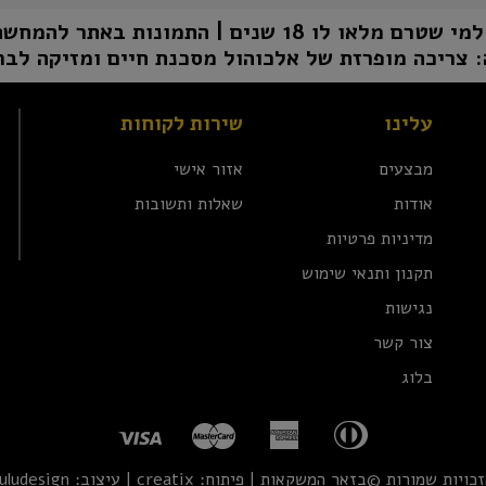
1 שנים | התמונות באתר להמחשה בלבד | טל"ח
 צריכה מופרזת של אלכוהול מסכנת חיים ומזיקה לבר
עלינו
שירות לקוחות
מבצעים
אזור אישי
אודות
שאלות ותשובות
מדיניות פרטיות
תקנון ותנאי שימוש
נגישות
צור קשר
בלוג
זכויות שמורות ©בזאר המשקאות | פיתוח:
creatix
| עיצוב:
uludesign