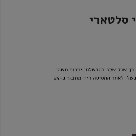
י סלטארי
, כך שכל שלב בהבשלתו יתרום משהו
נוסף ואחר ליין: חמיצות, איזון וטעמי פרי בשל. לאחר התסיסה היין מתבגר כ-25
עשיר, עם מורכבות מצוינת.