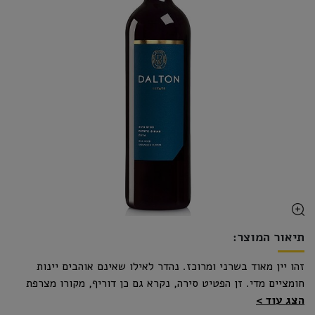
תיאור המוצר:
זהו יין מאוד בשרני ומרוכז. נהדר לאילו שאינם אוהבים יינות
חומציים מדי. זן הפטיט סירה, נקרא גם כן דוריף, מקורו מצרפת
הצג עוד
ובארצנו הסתגל כזן ענבים הנהנה מן האקלים הים תיכוני. יין זה