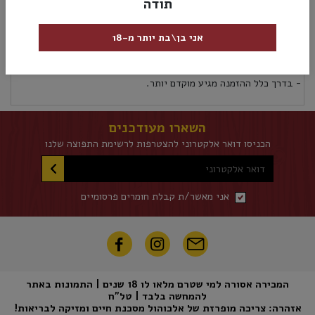
תודה
מק”ט:
7501035042902
אני בן\בת יותר מ-18
אספקה ומשלוחים
מדיניות החזרות
אספקת משלוחים לכל אזורי הארץ 5 ימי עסקים לא כולל את יום ההזמנה
- בדרך כלל ההזמנה מגיע מוקדם יותר.
השארו מעודכנים
הכניסו דואר אלקטרוני להצטרפות לרשימת התפוצה שלנו
דואר אלקטרוני
אני מאשר/ת קבלת חומרים פרסומיים
המכירה אסורה למי שטרם מלאו לו 18 שנים | התמונות באתר
להמחשה בלבד | טל"ח
אזהרה: צריכה מופרזת של אלכוהול מסכנת חיים ומזיקה לבריאות!