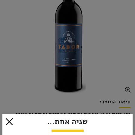
תיאור המוצר:
פרי עסיסי עטוף בטעמים עמוקים ועצמתיים יוצרים יין מורכב
שניה אחת...
ועשיר שמצליח לשמור על אופי מאופק אך נדיב. יישון של 12
הצג עוד
חודשים בחביות עץ אלון מוסיפות למורכבותו. דוגמא נהדרת למרלו