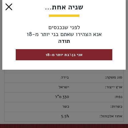
שניה אחת...
₪14.00
הוסף לסל
לפני שנכנסים
אנא הצהירו שאתם בני יותר מ-18
תודה
מק”ט:
7290110113629
אני בן\בת יותר מ-18
מידע נוסף
אספקה ומשלוחים
מדיניות החזרות
מבצעי בירה:
4 ב- 48₪
סוג משקה:
בירה
ארץ ייצור:
ישראל
נפח:
330 מ"ל
כשרות:
כשר
אחוז אלכוהול:
5.5%