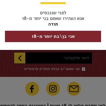
אספקת משלוחים 
מגיע מוקדם יותר.
לפני שנכנסים
אנא הצהירו שאתם בני יותר מ-18
תודה
השארו מעודכנים
אני בן\בת יותר מ-18
הכניסו דואר אלקטרוני להצטרפות לרשימת התפוצה שלנו
דואר אלקטרוני
אני מאשר/ת קבלת חומרים פרסומיים
1 שנים | התמונות באתר להמחשה בלבד | טל"ח