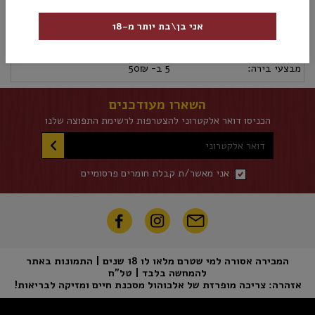
מק”ט:
5410769400068
אני בן\בת יותר מ-18
מידע נוסף
אספקה ומשלוחים
מדיניות החזרות
מבצעי בירה:
5 ב- 50₪
השארו מעודכנים
הכניסו דואר אלקטרוני להצטרפות לרשימת התפוצה שלנו
דואר אלקטרוני
אני מאשר/ת קבלת חומרים פרסומיים
המכירה אסורה למי שטרם מלאו לו 18 שנים | התמונות באתר
להמחשה בלבד | טל"ח
אזהרה: צריכה מופרזת של אלכוהול מסכנת חיים ומזיקה לבריאות!