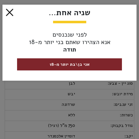
₪109.00
שניה אחת...
אזל מהמלאי
לפני שנכנסים
אנא הצהירו שאתם בני יותר מ-18
תודה
מק”ט:
3443620015882
מידע נוסף
אספקה ומשלוחים
מדיניות החזרות
אני בן\בת יותר מ-18
ארץ יצור:
צרפת
סוג יין - צבע:
לבן
מידת יובש:
יבש
זני ענבים:
שרדונה
כשרות:
ללא
גודל בקבוק:
750 מ"ל (רגיל)
יקב:
דומיין אלכסנדר