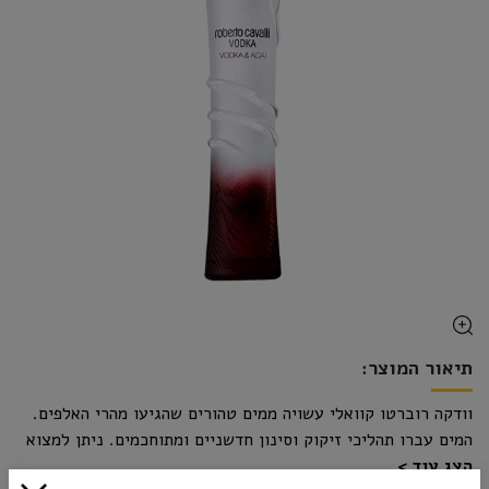
תיאור המוצר:
וודקה רוברטו קוואלי עשויה ממים טהורים שהגיעו מהרי האלפים.
המים עברו תהליכי זיקוק וסינון חדשניים ומתוחכמים. ניתן למצוא
הצג עוד
אותה בטעמי פירות, תבלינים וניחוחות שונים. הוודקה עשויה