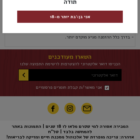
תודה
מק”ט:
5704255119160
אני בן\בת יותר מ-18
אספקה ומשלוחים
מדיניות החזרות
אספקת משלוחים לכל אזורי הארץ 5 ימי עסקים לא כולל את יום ההזמנה
- בדרך כלל ההזמנה מגיע מוקדם יותר.
השארו מעודכנים
הכניסו דואר אלקטרוני להצטרפות לרשימת התפוצה שלנו
דואר אלקטרוני
אני מאשר/ת קבלת חומרים פרסומיים
המכירה אסורה למי שטרם מלאו לו 18 שנים | התמונות באתר
להמחשה בלבד | טל"ח
אזהרה: צריכה מופרזת של אלכוהול מסכנת חיים ומזיקה לבריאות!