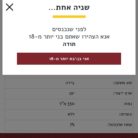
שניה אחת...
הטבעית של שמרים.
₪16.50
אזל מהמלאי
לפני שנכנסים
אנא הצהירו שאתם בני יותר מ-18
תודה
מק”ט:
4934418000818
אני בן\בת יותר מ-18
מידע נוסף
אספקה ומשלוחים
מדיניות החזרות
מבצעי בירה:
2 ב- 30₪
סוג משקה:
בירה
ארץ ייצור:
יפן
נפח:
330 מ"ל
כשרות:
ללא
אחוז אלכוהול:
7%