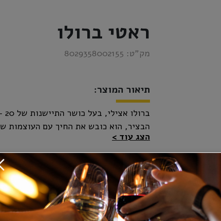
ראטי ברולו
מק”ט:
8029358002155
תיאור המוצר:
הבציר, הוא כובש את החיך עם העוצמות שלו
הצג עוד
הדופן. לגבינות מתיישנות, לבשר ציד ובשר 
שאוהבים באמת.
-
+
כמות:
₪295.00