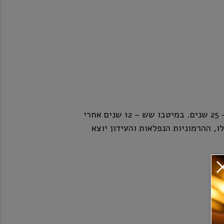
ברולו אצילי, בעל כושר התיישנות של 20 – 25 שנים. במיטבו שש – 12 שנים אחרי
, ההרמוניות הנפלאות והעידון יוצא
אדום 'גדול', לצלי משובח ולמי