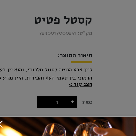
קסטל פטיט
מק”ט:
7290017000251
תיאור המוצר:
ליין צבע הנוטה לסגול מלכותי, והוא יין בע
הצג עוד
לחדרר את היין טרם ההגשה
-
+
כמות:
₪119.00