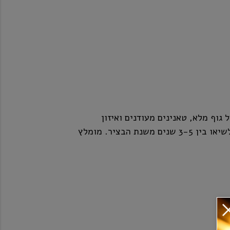
ל גוף מלא, טאנינים מעודנים ואיזון
הרמוני בין טעמי העץ והפירות. היין מגיע לשיאו בין 3-5 שנים משנת הבציר. מומלץ