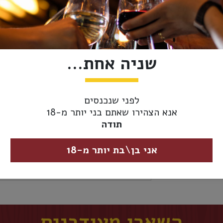
הוסף לסל
מידע נוסף
אספקה ומשלוחים
שניה אחת...
ארץ יצור:
ישראל
לפני שנכנסים
זני ענבים:
קברנה סוביניון, 
אנא הצהירו שאתם בני יותר מ-18
פרנק ומלבק
תודה
כשרות:
כשר
אני בן\בת יותר מ-18
גודל בקבוק:
750 מ"ל (רגיל)
השארו מעודכנים