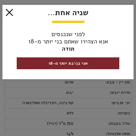
₪89.00
שניה אחת...
הוסף לסל
לפני שנכנסים
אנא הצהירו שאתם בני יותר מ-18
תודה
מק”ט:
8015822010115
מידע נוסף
אספקה ומשלוחים
מדיניות החזרות
אני בן\בת יותר מ-18
ארץ יצור:
איטליה
סוג יין - צבע:
אדום
מידת יובש:
יבש
זני ענבים:
קורבינה, רונדינלה ומולינארה
כשרות:
ללא
גודל בקבוק:
750 מ"ל (רגיל)
אחוז אלכוהול:
14%