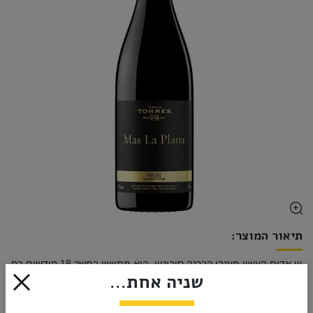
תיאור המוצר:
יין אדום העשוי מענבי קברנה סוביניון. הוא מתיישן במשך 18 חודשים בחביות עץ אלון צרפתי. 
שניה אחת...
הצג עוד