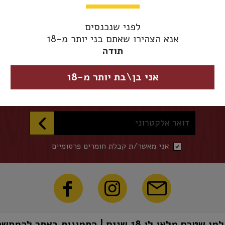
אספקת משלוחים 
מגיע מוקדם יותר.
לפני שנכנסים
אנא הצהירו שאתם בני יותר מ-18
תודה
השארו מעודכנים
אני בן\בת יותר מ-18
הכניסו דואר אלקטרוני להצטרפות לרשימת התפוצה שלנו
דואר אלקטרוני
אני מאשר/ת קבלת חומרים פרסומיים
1 שנים | התמונות באתר להמחשה בלבד | טל"ח