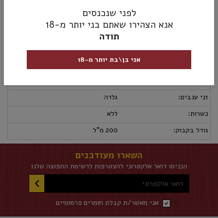
לפני שנכנסים
מק”ט:
8002550505457
אנא הצהירו שאתם בני יותר מ-18
מידע נוסף
אספקה ומשלוחים
מדיניות החזרות
תודה
ארץ יצור:
איטליה
אני בן\בת יותר מ-18
סוג יין - צבע:
לבן
מידת יובש:
יבש
זני ענבים:
גלרה
כשרות:
ללא
גודל בקבוק:
200 מ"ל
השארו מעודכנים
הכניסו דואר אלקטרוני להצטרפות לרשימת התפוצה שלנו
דואר אלקטרוני
אני מאשר/ת קבלת חומרים פרסומיים