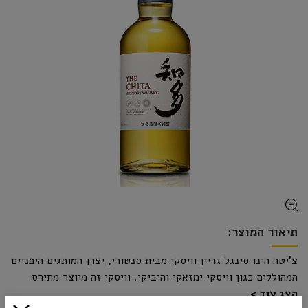
תיאור המוצר:
צ'יטה הינו סינגל גריין וויסקי מבית סנטורי, יצרן המותגים היפניים
המהוללים כגון וויסקי ימזאקי והיביקי. וויסקי זה מיוצר מתירס
הצג עוד
ומיושן במגוון חביות עץ אלון, שהכילו בעבר ברבן, שרי ויין אדום.