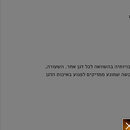
ויותיה בהשוואה לכל דגן אחר. השעורה,
קשה שמונע ממזיקים לפגוע באיכות הדגן
והאדמה. לאחר תהליך התסיסה עובר הנוזל האלכוהולי זיקוק רציף במשך כ- 50
ת עד שרמת האלכוהול מגיעה ל-95%. את התזקיק מוהלים במי קרחונים טהורים
מאגם רייאמקי שבדרום פינלנד. מי האגם שהתגלה בשנת 1888, עשירים במינרלים
אידיאליים ליצירת וודקה פרמיום איכותית. בסיום המהילה מגיעה וודקה Finlandia