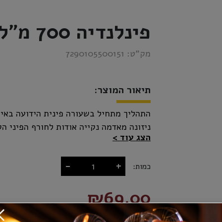
פינלנדיה 700 מ"ל
מק”ט:
7290105500151
תיאור המוצר:
התהליך מתחיל בשעורה פינית הידועה באיכ
ניזונה מאדמה נקייה אודות לחורף הפיני ה
הצג עוד
שעו
-
+
כמות:
₪69.00
לרמה אלכוהולית של 40% ומבוקבקת בבקבוקים בעיצוב פיני.