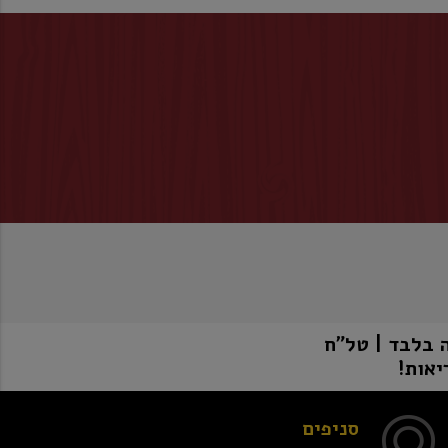
יאות!
סניפים