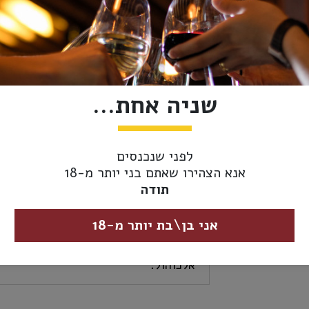
אזל מהמלאי
מידע נוסף
אספקה ומשלוחים
שניה אחת...
סוג משקה:
וודקה
ארץ ייצור:
פינלנד
לפני שנכנסים
אנא הצהירו שאתם בני יותר מ-18
נפח:
700 מ"ל
תודה
כשרות:
כשר
אני בן\בת יותר מ-18
אחוז
40%
אלכוהול: