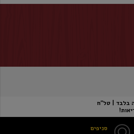
יאות!
סניפים