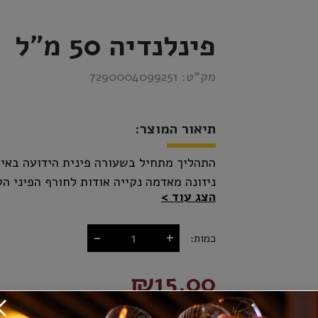
פינלנדיה 50 מ"ל
מק”ט:
7290004099251
תיאור המוצר:
התהליך מתחיל בשעורה פינית הידועה באיכ
ניזונה מאדמה נקייה אודות לחורף הפיני ה
הצג עוד
שעו
-
+
כמות:
₪15.00
לרמה אלכוהולית של 40% ומבוקבקת בבקבוקים בעיצוב פיני.