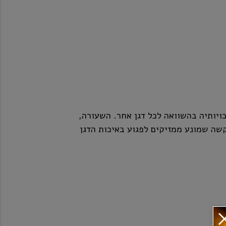
ויותיה בהשוואה לכל דגן אחר. השעורה,
קשה שמונע ממזיקים לפגוע באיכות הדגן
והאדמה. לאחר תהליך התסיסה עובר הנוזל האלכוהולי זיקוק רציף במשך כ- 50
ת עד שרמת האלכוהול מגיעה ל-95%. את התזקיק מוהלים במי קרחונים טהורים
מאגם רייאמקי שבדרום פינלנד. מי האגם שהתגלה בשנת 1888, עשירים במינרלים
אידיאליים ליצירת וודקה פרמיום איכותית. בסיום המהילה מגיעה וודקה Finlandia