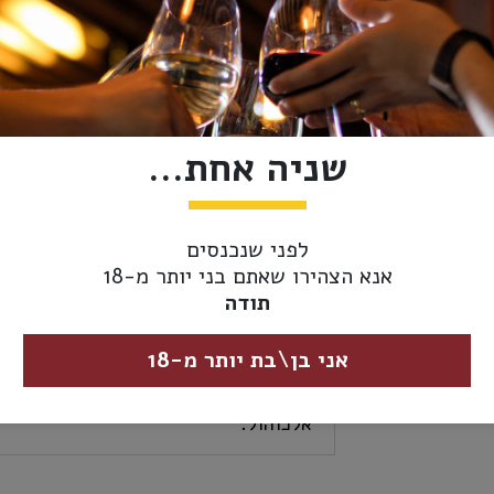
אזל מהמלאי
מידע נוסף
אספקה ומשלוחים
שניה אחת...
סוג משקה:
וודקה
ארץ ייצור:
פינלנד
לפני שנכנסים
אנא הצהירו שאתם בני יותר מ-18
נפח:
50 מ"ל
תודה
כשרות:
כשר
אני בן\בת יותר מ-18
אחוז
40%
אלכוהול: