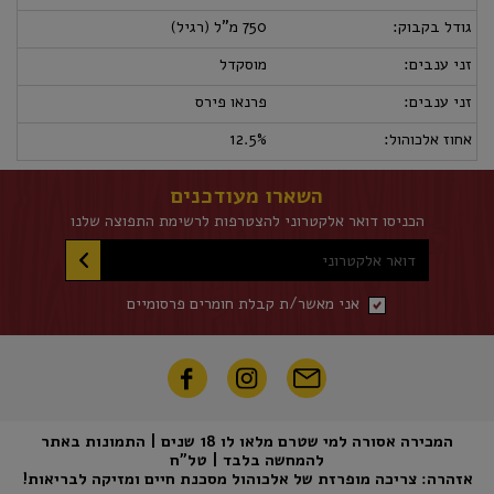
גודל בקבוק:
750 מ"ל (רגיל)
זני ענבים:
מוסקדל
זני ענבים:
פרנאו פירס
אחוז אלכוהול:
12.5%
השארו מעודכנים
הכניסו דואר אלקטרוני להצטרפות לרשימת התפוצה שלנו
דואר אלקטרוני
אני מאשר/ת קבלת חומרים פרסומיים
המכירה אסורה למי שטרם מלאו לו 18 שנים | התמונות באתר
להמחשה בלבד | טל"ח
אזהרה: צריכה מופרזת של אלכוהול מסכנת חיים ומזיקה לבריאות!