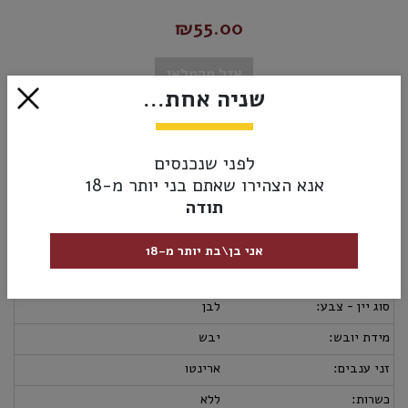
₪55.00
אזל מהמלאי
שניה אחת...
מק”ט:
5601996355485
לפני שנכנסים
אנא הצהירו שאתם בני יותר מ-18
מידע נוסף
אספקה ומשלוחים
מדיניות החזרות
תודה
מבצעי יין:
2 ב- 90₪
ארץ יצור:
פורטוגל
אני בן\בת יותר מ-18
יקב:
וידיגאל
סוג יין - צבע:
לבן
מידת יובש:
יבש
זני ענבים:
ארינטו
כשרות:
ללא