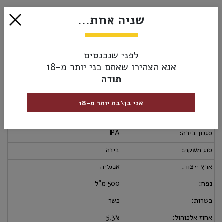
₪15.50
שניה אחת...
אזל מהמלאי
לפני שנכנסים
אנא הצהירו שאתם בני יותר מ-18
תודה
מק”ט:
5011348019772
מידע נוסף
אספקה ומשלוחים
מדיניות החזרות
אני בן\בת יותר מ-18
מבצעי בירה:
3 ב-40₪
סגנון בירה:
IPA
סוג משקה:
בירה
ארץ ייצור:
אנגליה
נפח:
500 מ"ל
כשרות:
כשר
אחוז אלכוהול:
5.3%