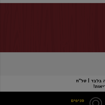
יאות!
סניפים