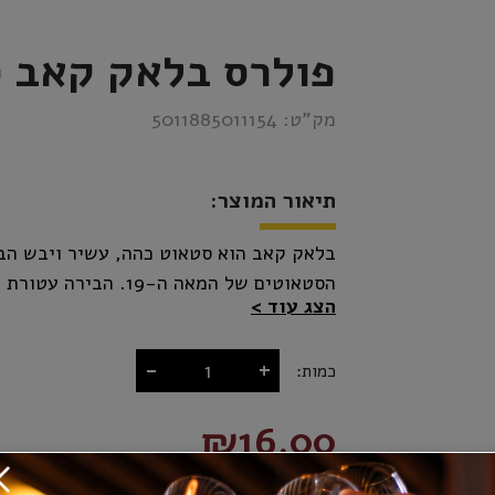
פולרס בלאק קאב 
מק”ט:
5011885011154
תיאור המוצר:
בלאק קאב הוא סטאוט כהה, עשיר ויבש הבא
הסטאוטים של המאה ה-9
הצג עוד
גוף בינוני, משחק בין 5 סו
לבירה טעמי קפה ושוקולד מריר אופיינים ו
-
+
כמות:
בעזרת חנקן תקבל הבירה את המרקם הקרמי 
₪16.00