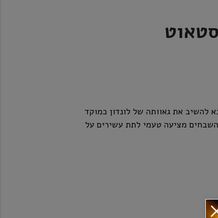
סטאוט
 להשיב את גאוותה של לונדון כמוקד
1. הבירה עטורת השבחים מציעה טעמי לתת עשירים על
גי לתת קלויים, חלקם בקלייה עמוקה מאד, המעניקים
רמזים לביסקוויט שרוף. במזיגה מהחבית
והסמיך האופייני לסגנון.