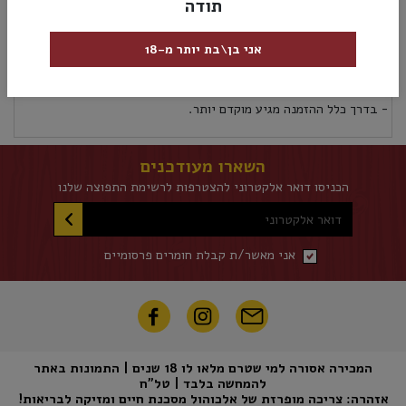
תודה
מק”ט:
8410261151625
אני בן\בת יותר מ-18
אספקה ומשלוחים
מדיניות החזרות
אספקת משלוחים לכל אזורי הארץ 5 ימי עסקים לא כולל את יום ההזמנה
- בדרך כלל ההזמנה מגיע מוקדם יותר.
השארו מעודכנים
הכניסו דואר אלקטרוני להצטרפות לרשימת התפוצה שלנו
דואר אלקטרוני
אני מאשר/ת קבלת חומרים פרסומיים
המכירה אסורה למי שטרם מלאו לו 18 שנים | התמונות באתר
להמחשה בלבד | טל"ח
אזהרה: צריכה מופרזת של אלכוהול מסכנת חיים ומזיקה לבריאות!