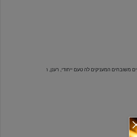
יקים לה טעם ייחודי, רענן, חלק ופירותי. היא מזוקקת 5 פעמים לכן היא בעלת טעם עדין וחלק.