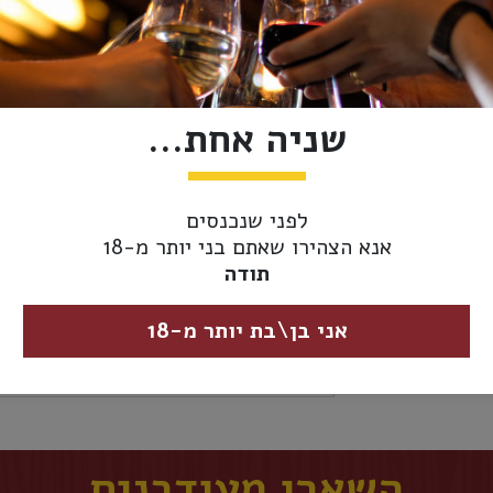
אזל מהמלאי
מידע נוסף
אספקה ומשלוחים
שניה אחת...
סוג משקה:
וודקה
לפני שנכנסים
ארץ ייצור:
צרפת
אנא הצהירו שאתם בני יותר מ-18
תודה
נפח:
750 מ"ל
אני בן\בת יותר מ-18
אחוז
40%
אלכוהול:
השארו מעודכנים