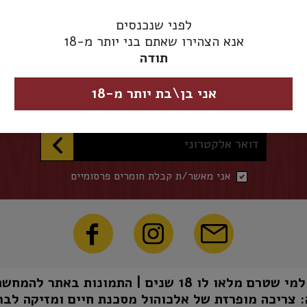
לפני שנכנסים
אנא הצהירו שאתם בני יותר מ-18
תודה
השארו מעודכנים
אני בן\בת יותר מ-18
הכניסו דואר אלקטרוני להצטרפות לרשימת התפוצה שלנו
דואר אלקטרוני
אני מאשר/ת קבלת חומרים פרסומיים
1 שנים | התמונות באתר להמחשה בלבד | טל"ח
 צריכה מופרזת של אלכוהול מסכנת חיים ומזיקה לבר