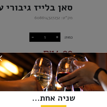
סאן בלייז גיבורי ע
מק”ט:
608614327232
-
+
כמות:
₪14.00
הוסף לסל
אספקה ומשלוחים
מדיניות החזרות
שניה אחת...
אספקת משלוחים 
מגיע מוקדם יותר.