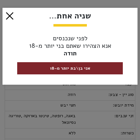
הסיומת קלה וכיפית.
₪24.00
שניה אחת...
אזל מהמלאי
לפני שנכנסים
אנא הצהירו שאתם בני יותר מ-18
תודה
מק”ט:
5601012011302
מידע נוסף
אספקה ומשלוחים
מדיניות החזרות
אני בן\בת יותר מ-18
ארץ יצור:
פורטוגל
יקב:
מתיאוס
סוג יין - צבע:
רוזה
מידת יובש:
חצי יבש
זני ענבים:
באגה, רופטה, טינטו בארוקה ,טוריגה
נסיונאל
כשרות:
ללא