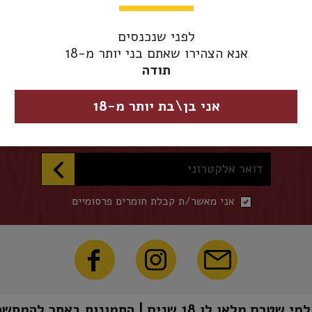
אספקת משלוחים 
מגיע מוקדם יותר.
לפני שנכנסים
אנא הצהירו שאתם בני יותר מ-18
תודה
השארו מעודכנים
אני בן\בת יותר מ-18
הכניסו דואר אלקטרוני להצטרפות לרשימת התפוצה שלנו
דואר אלקטרוני
אני מאשר/ת קבלת חומרים פרסומיים
1 שנים | התמונות באתר להמחשה בלבד | טל"ח