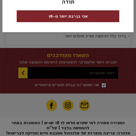
תודה
מק”ט:
5011348018713
אני בן\בת יותר מ-18
אספקה ומשלוחים
מדיניות החזרות
אספקת משלוחים לכל אזורי הארץ 5 ימי עסקים לא כולל את יום ההזמנה
- בדרך כלל ההזמנה מגיע מוקדם יותר.
השארו מעודכנים
הכניסו דואר אלקטרוני להצטרפות לרשימת התפוצה שלנו
דואר אלקטרוני
אני מאשר/ת קבלת חומרים פרסומיים
המכירה אסורה למי שטרם מלאו לו 18 שנים | התמונות באתר
להמחשה בלבד | טל"ח
אזהרה: צריכה מופרזת של אלכוהול מסכנת חיים ומזיקה לבריאות!