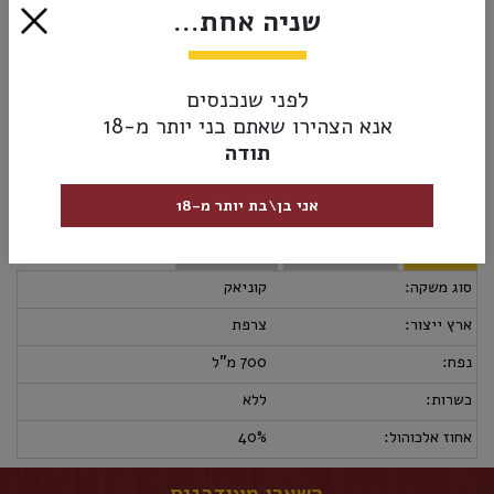
הצג עוד
שניה אחת...
₪630.00
לפני שנכנסים
אזל מהמלאי
אנא הצהירו שאתם בני יותר מ-18
תודה
אני בן\בת יותר מ-18
מק”ט:
3219820003703
מידע נוסף
אספקה ומשלוחים
מדיניות החזרות
סוג משקה:
קוניאק
ארץ ייצור:
צרפת
נפח:
700 מ"ל
כשרות:
ללא
אחוז אלכוהול:
40%