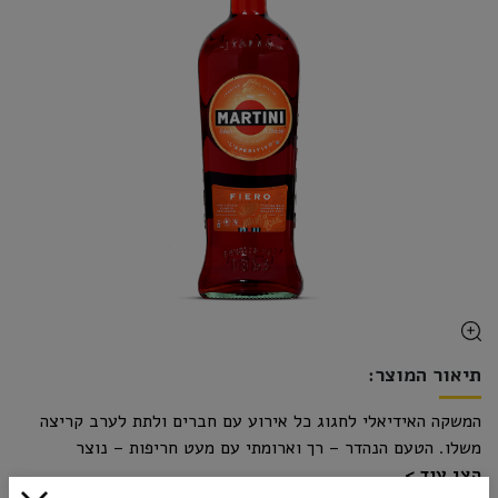
תיאור המוצר:
המשקה האידיאלי לחגוג כל אירוע עם חברים ולתת לערב קריצה
משלו. הטעם הנהדר – רך וארומתי עם מעט חריפות – נוצר
הצג עוד
בהשראת מסעותיו של לואיג’י רוסי. אפרטיף מרענן ופירותי, עם