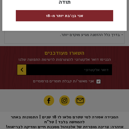
תודה
מק”ט:
5011348023458
אני בן\בת יותר מ-18
אספקה ומשלוחים
מדיניות החזרות
אספקת משלוחים לכל אזורי הארץ 5 ימי עסקים לא כולל את יום ההזמנה
- בדרך כלל ההזמנה מגיע מוקדם יותר.
השארו מעודכנים
הכניסו דואר אלקטרוני להצטרפות לרשימת התפוצה שלנו
דואר אלקטרוני
אני מאשר/ת קבלת חומרים פרסומיים
המכירה אסורה למי שטרם מלאו לו 18 שנים | התמונות באתר
להמחשה בלבד | טל"ח
אזהרה: צריכה מופרזת של אלכוהול מסכנת חיים ומזיקה לבריאות!