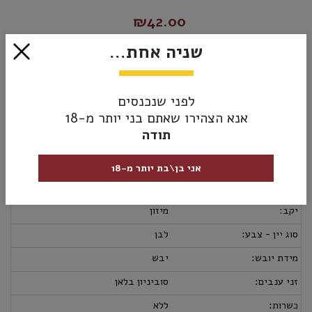
₪42.00
שניה אחת...
אזל מהמלאי
לפני שנכנסים
אנא הצהירו שאתם בני יותר מ-18
מק”ט:
3211201046521
תודה
מידע נוסף
אספקה ומשלוחים
מדיניות החזרות
מבצעי יין:
3 ב-99₪
אני בן\בת יותר מ-18
ארץ יצור:
צרפת
יקב:
מיזון
סוג יין - צבע:
לבן
מידת יובש:
יבש
זני ענבים:
סוביניון בלאן
כשרות:
ללא