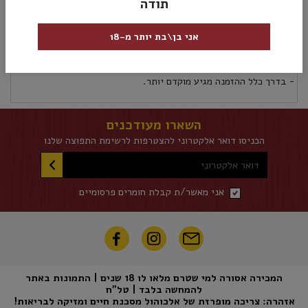
תודה
מק”ט:
7290015434607
אני בן\בת יותר מ-18
אספקה ומשלוחים
מדיניות החזרות
אספקת משלוחים לכל אזורי הארץ 5 ימי עסקים לא כולל את יום ההזמנה
- בדרך כלל ההזמנה מגיע מוקדם יותר.
השארו מעודכנים
הכניסו דואר אלקטרוני להצטרפות לרשימת התפוצה שלנו
דואר אלקטרוני
אני מאשר/ת קבלת חומרים פרסומיים
המכירה אסורה למי שטרם מלאו לו 18 שנים | התמונות באתר
להמחשה בלבד | טל"ח
אזהרה: צריכה מופרזת של אלכוהול מסכנת חיים ומזיקה לבריאות!