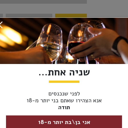
מידע נוסף
אספקה ומשלוחים
מבצעי יין:
3 ב- 100₪
ארץ יצור:
ישראל
יקב:
מוני
שניה אחת...
סוג יין -
אדום
צבע:
לפני שנכנסים
אנא הצהירו שאתם בני יותר מ-18
מידת יובש:
מתוק
תודה
זני ענבים:
מוסקט
אני בן\בת יותר מ-18