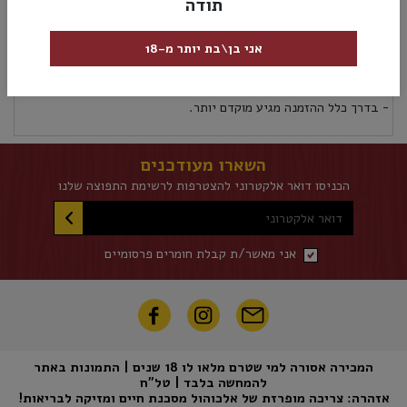
תודה
מק”ט:
3052910017873
אני בן\בת יותר מ-18
אספקה ומשלוחים
מדיניות החזרות
אספקת משלוחים לכל אזורי הארץ 5 ימי עסקים לא כולל את יום ההזמנה
- בדרך כלל ההזמנה מגיע מוקדם יותר.
השארו מעודכנים
הכניסו דואר אלקטרוני להצטרפות לרשימת התפוצה שלנו
דואר אלקטרוני
אני מאשר/ת קבלת חומרים פרסומיים
המכירה אסורה למי שטרם מלאו לו 18 שנים | התמונות באתר
להמחשה בלבד | טל"ח
אזהרה: צריכה מופרזת של אלכוהול מסכנת חיים ומזיקה לבריאות!