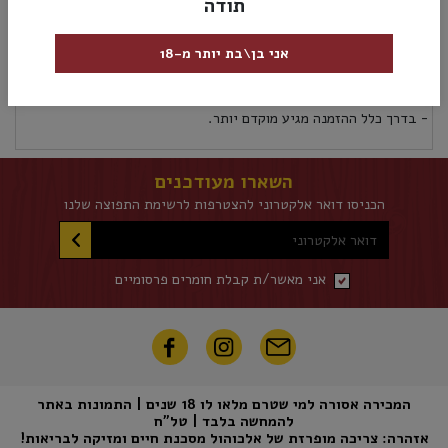
תודה
מק”ט:
3052911119125
אני בן\בת יותר מ-18
אספקה ומשלוחים
מדיניות החזרות
אספקת משלוחים לכל אזורי הארץ 5 ימי עסקים לא כולל את יום ההזמנה
- בדרך כלל ההזמנה מגיע מוקדם יותר.
השארו מעודכנים
הכניסו דואר אלקטרוני להצטרפות לרשימת התפוצה שלנו
דואר אלקטרוני
אני מאשר/ת קבלת חומרים פרסומיים
המכירה אסורה למי שטרם מלאו לו 18 שנים | התמונות באתר
להמחשה בלבד | טל"ח
אזהרה: צריכה מופרזת של אלכוהול מסכנת חיים ומזיקה לבריאות!