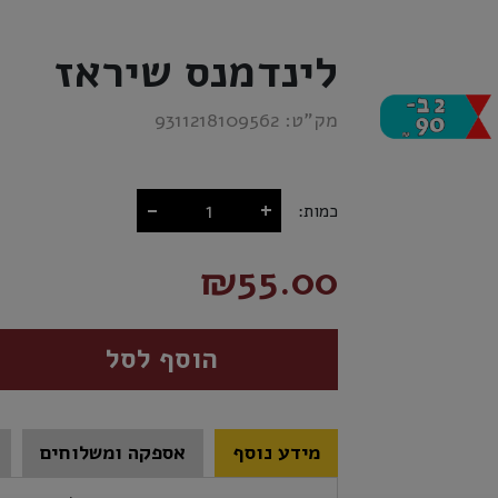
לינדמנס שיראז
מק”ט:
9311218109562
-
+
כמות:
₪55.00
הוסף לסל
מידע נוסף
אספקה ומשלוחים