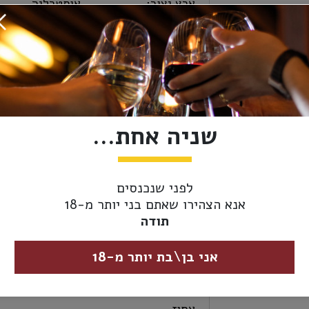
ארץ יצור:
אוסטרליה
יקב:
לינדמנס
סוג יין -
אדום
צבע:
שניה אחת...
מידת יובש:
יבש
זני ענבים:
סירה
לפני שנכנסים
כשרות:
ללא
אנא הצהירו שאתם בני יותר מ-18
תודה
גודל בקבוק:
750 מ"ל (רגיל)
אני בן\בת יותר מ-18
מבצעי יין:
2 ב- 90₪