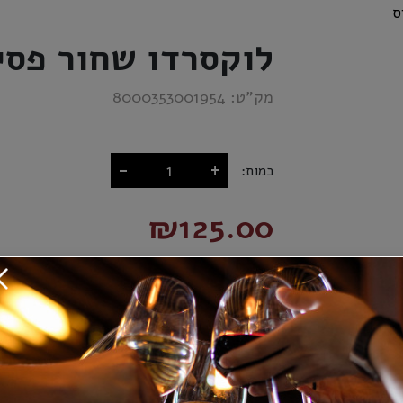
ס
לוקסרדו שחור פסי
מק”ט:
8000353001954
-
+
כמות:
₪125.00
הוסף לסל
מידע נוסף
אספקה ומשלוחים