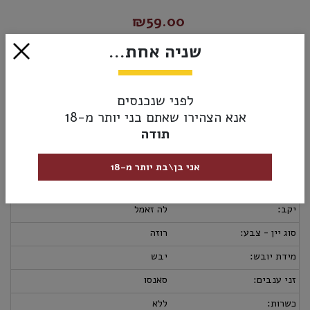
₪59.00
שניה אחת...
אזל מהמלאי
לפני שנכנסים
אנא הצהירו שאתם בני יותר מ-18
מק”ט:
3525490010126
תודה
מידע נוסף
אספקה ומשלוחים
מדיניות החזרות
מבצעי יין:
2 ב- 90₪
אני בן\בת יותר מ-18
ארץ יצור:
צרפת
יקב:
לה זאמל
סוג יין - צבע:
רוזה
מידת יובש:
יבש
זני ענבים:
סאנסו
כשרות:
ללא