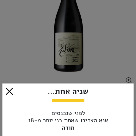
שניה אחת...
₪65.00
אזל מהמלאי
לפני שנכנסים
אנא הצהירו שאתם בני יותר מ-18
תודה
מק”ט:
7290014256231