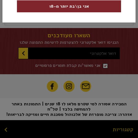
אני בן\בת יותר מ-18
מידע נוסף
אספקה ומשלוחים
מדיניות החזרות
מבצעי יין:
2 ב- 110₪
השארו מעודכנים
הכניסו דואר אלקטרוני להצטרפות לרשימת התפוצה שלנו
דואר אלקטרוני
אני מאשר/ת קבלת חומרים פרסומיים
המכירה אסורה למי שטרם מלאו לו 18 שנים | התמונות באתר
להמחשה בלבד | טל"ח
אזהרה: צריכה מופרזת של אלכוהול מסכנת חיים ומזיקה לבריאות!
קטגוריות